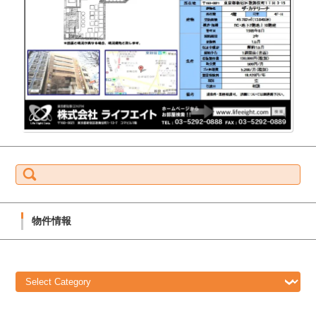
S
e
a
r
c
h
f
物件情報
o
r:
物
件
情
報