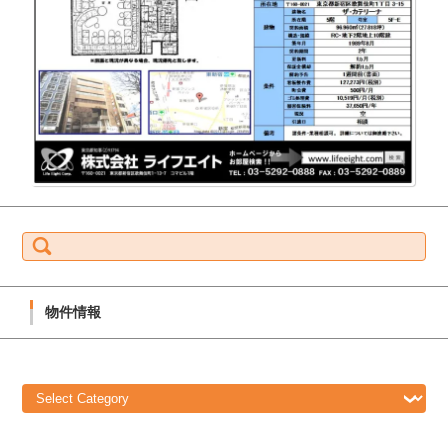
S
e
a
r
c
h
f
物件情報
o
r:
物
件
情
報