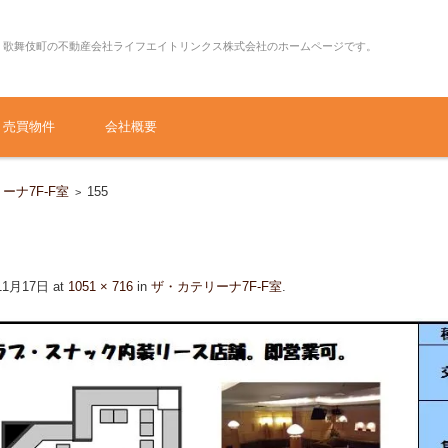
・歌舞伎町の不動産会社ライフエイトリンクス株式会社のホームページです。
売買物件
会社概要
ーナ7F-F室
155
>
11月17日
at
1051 × 716
in
ザ・カテリーナ7F-F室
.