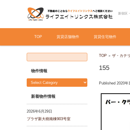
新宿区
Skip to content
TOP
賃貸店舗物件
賃貸住宅物件
S
TOP
ザ・カテリ
>
e
a
r
155
c
物件情報
h
f
物
o
Published
2020年
件
r:
情
報
新着物件情報
2026年6月29日
プラザ新大樹南棟903号室