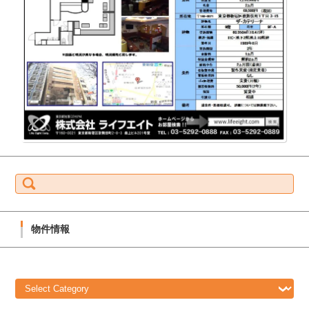
S
e
a
r
c
h
f
物件情報
o
r:
物
件
情
報