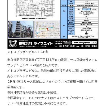
メトロプラザ１ビル２F-GH室
東京都新宿区歌舞伎町2丁目13-6所在の賃貸リース店舗物件メトロ
プラザ１ビル２F-GH室のご紹介です。
メトロプラザ１ビルは、歌舞伎町の区役所通りに面した高級感の
あるテナントビルです。
２F-GH室はリース店舗になりますので、内装費用を掛けずに即営
業可能です。
※許可申請等が必要な業態は手続後。
今回募集するこちらのテナントはホストクラブやボーイズバー、
サパー等男性主体の業態は不可になります。