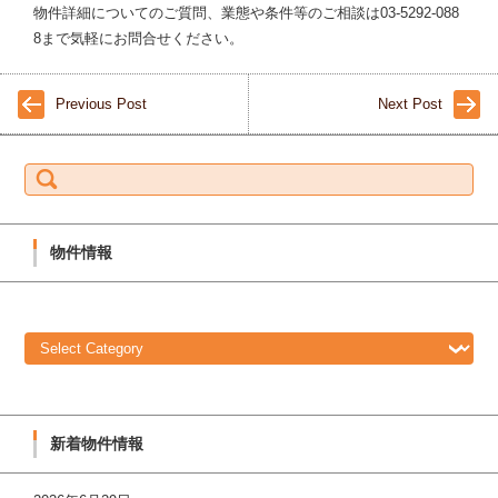
物件詳細についてのご質問、業態や条件等のご相談は03-5292-088
8まで気軽にお問合せください。
Previous Post
Next Post
S
e
a
r
c
h
f
物件情報
o
r:
物
件
情
報
新着物件情報