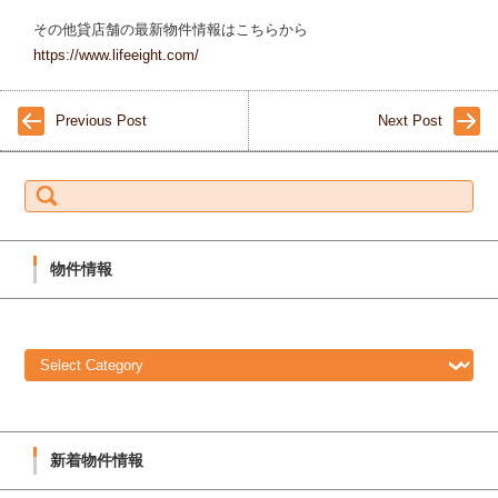
その他貸店舗の最新物件情報はこちらから
https://www.lifeeight.com/
Previous Post
Next Post
S
e
a
r
c
h
f
物件情報
o
r:
物
件
情
報
新着物件情報