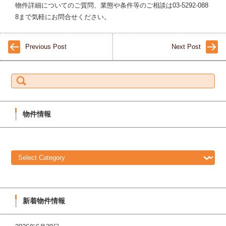
物件詳細についてのご質問、業態や条件等のご相談は03-5292-088
8まで気軽にお問合せください。
Previous Post
Next Post
S
e
a
r
c
h
f
物件情報
o
r:
物
件
情
報
新着物件情報