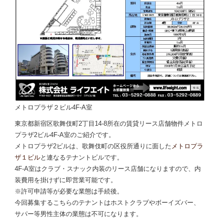
メトロプラザ２ビル4F-A室
東京都新宿区歌舞伎町2丁目14-8所在の賃貸リース店舗物件メトロ
プラザ2ビル4F-A室のご紹介です。
メトロプラザ2ビルは、歌舞伎町の区役所通りに面した
メトロプラ
ザ１ビル
と連なるテナントビルです。
4F-A室はクラブ・スナック内装のリース店舗になりますので、内
装費用を掛けずに即営業可能です。
※許可申請等が必要な業態は手続後。
今回募集するこちらのテナントはホストクラブやボーイズバー、
サパー等男性主体の業態は不可になります。