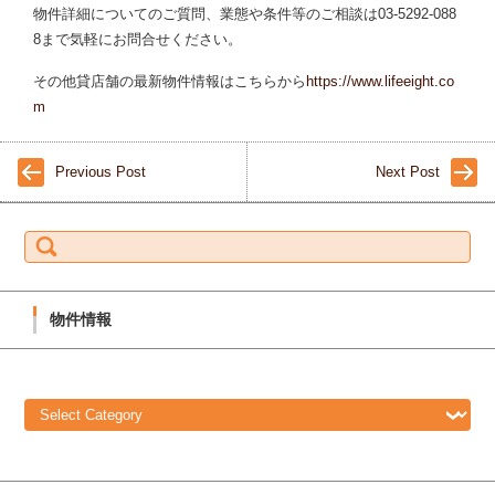
物件詳細についてのご質問、業態や条件等のご相談は03-5292-088
8まで気軽にお問合せください。
その他貸店舗の最新物件情報はこちらから
https://www.lifeeight.co
m
Previous Post
Next Post
S
e
a
r
c
h
f
物件情報
o
r:
物
件
情
報