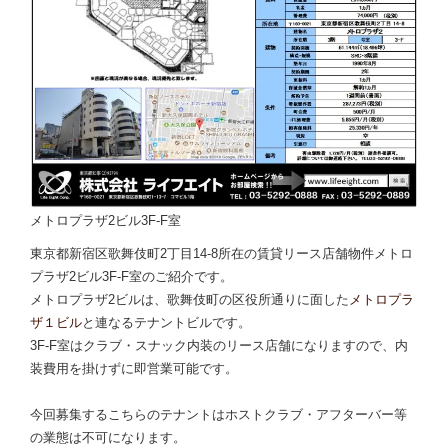
メトロプラザ2ビル3F-F室
東京都新宿区歌舞伎町2丁目14-8所在の賃貸リース店舗物件メトロ
プラザ2ビル3F-F室のご紹介です。
メトロプラザ2ビルは、歌舞伎町の区役所通りに面した
メトロプラ
ザ１ビル
と連なるテナントビルです。
3F-F室はクラブ・スナック内装のリース店舗になりますので、内
装費用を掛けずに即営業可能です。
今回募集するこちらのテナントはホストクラブ・アフターバー等
の業態は不可になります。