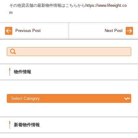
その他貸店舗の最新物件情報はこちらから
https://www.lifeeight.co
m
Previous Post
Next Post
S
e
a
r
c
h
f
物件情報
o
r:
物
件
情
報
新着物件情報