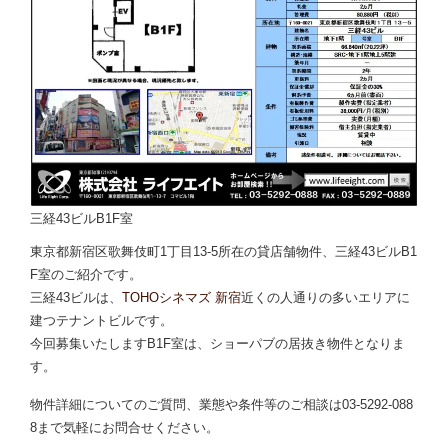
三経43ビルB1F室
東京都新宿区歌舞伎町1丁目13-5所在の貸店舗物件、三経43ビルB1
F室のご紹介です。
三経43ビルは、
TOHOシネマズ 新宿
近くの人通りの多いエリアに
建つテナントビルです。
今回募集いたしますB1F室は、ショーパブの居抜き物件となりま
す。
物件詳細についてのご質問、業態や条件等のご相談は03-5292-088
8まで気軽にお問合せください。