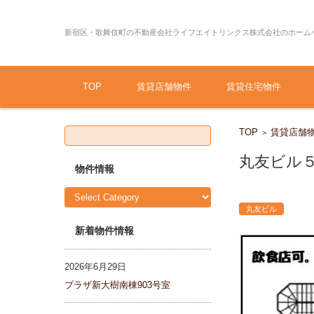
新宿区・歌舞伎町の不動産会社ライフエイトリンクス株式会社のホーム
Skip to content
TOP
賃貸店舗物件
賃貸住宅物件
S
TOP
賃貸店舗
>
e
a
r
丸友ビル５
c
物件情報
h
f
物
o
件
r:
情
丸友ビル
報
新着物件情報
2026年6月29日
プラザ新大樹南棟903号室