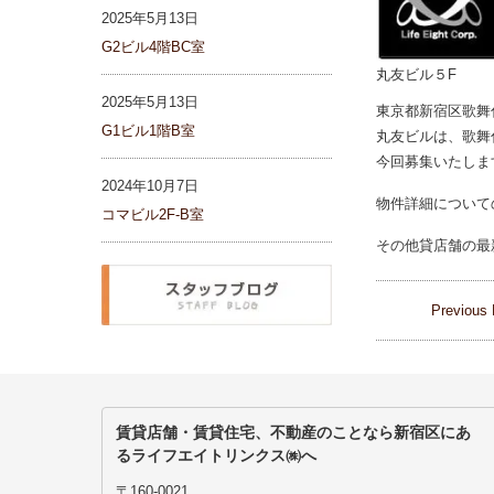
2025年5月13日
G2ビル4階BC室
丸友ビル５F
2025年5月13日
東京都新宿区歌舞
G1ビル1階B室
丸友ビルは、歌舞
今回募集いたしま
2024年10月7日
物件詳細についての
コマビル2F-B室
その他貸店舗の最
Previous 
賃貸店舗・賃貸住宅、不動産のことなら新宿区にあ
るライフエイトリンクス㈱へ
〒160-0021