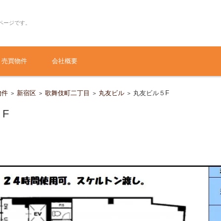
ページです。
売買物件
会社概要
物件
新宿区
歌舞伎町二丁目
丸友ビル
丸友ビル５F
>
>
>
>
F