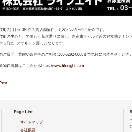
伎町2丁目37-3所在の貸店舗物件、丸友ビル５Fのご紹介です。
伎町の中心として賑わう花道通りに面し、新宿東宝ビル至近の好立地テナン
す５Fは、スケルトン渡しとなります。
ご質問、業態や条件等のご相談は03-5292-0888まで気軽にお問合せくださ
新物件情報はこちらから
https://www.lifeeight.com
Post
Page List
R
サイトマップ
会社概要