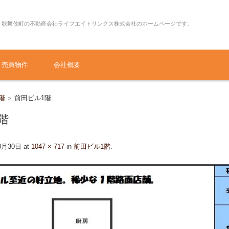
・歌舞伎町の不動産会社ライフエイトリンクス株式会社のホームページです。
売買物件
会社概要
階
前田ビル1階
>
階
8月30日
at
1047 × 717
in
前田ビル1階
.