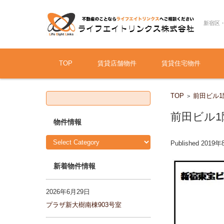
新宿区
Skip to content
TOP
賃貸店舗物件
賃貸住宅物件
S
TOP
前田ビル1
>
e
a
r
前田ビル1
c
物件情報
h
f
物
o
Published
2019年
件
r:
情
報
新着物件情報
2026年6月29日
プラザ新大樹南棟903号室