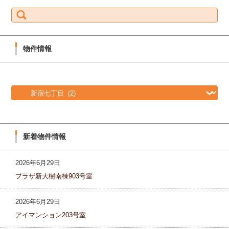
S
e
a
r
c
h
f
物件情報
o
r:
物
件
情
報
新着物件情報
2026年6月29日
プラザ新大樹南棟903号室
2026年6月29日
アイマンション203号室