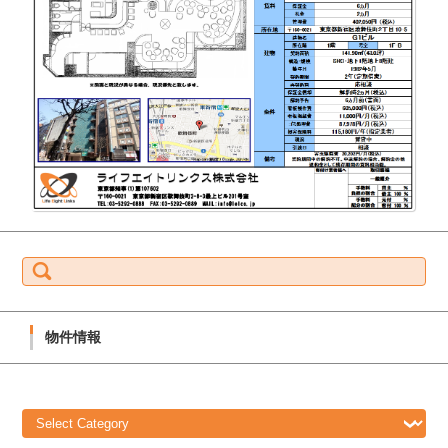
S
e
a
r
c
h
f
物件情報
o
r:
物
件
情
報