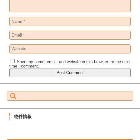
Save my name, email, and website in this browser for the next
time I comment.
S
e
a
r
c
h
f
物件情報
o
r:
物
件
情